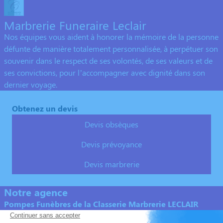
Marbrerie Funeraire Leclair
Nos équipes vous aident à honorer la mémoire de la personne
défunte de manière totalement personnalisée, à perpétuer son
souvenir dans le respect de ses volontés, de ses valeurs et de
ses convictions, pour l’accompagner avec dignité dans son
dernier voyage.
Obtenez un devis
Devis obsèques
Devis prévoyance
Devis marbrerie
Notre agence
Pompes Funèbres de la Classerie Marbrerie LECLAIR
02 55 60 39 70