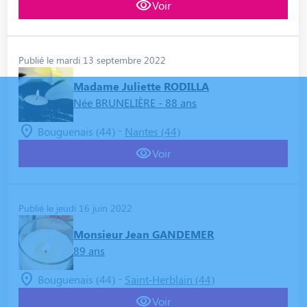
Voir
Publié le mardi 13 septembre 2022
Madame Juliette RODILLA
Née BRUNELIÈRE
- 88 ans
-
Bouguenais (44)
Nantes (44)
Voir
Publié le jeudi 16 juin 2022
Monsieur Jean GANDEMER
89 ans
-
Bouguenais (44)
Saint-Herblain (44)
Voir