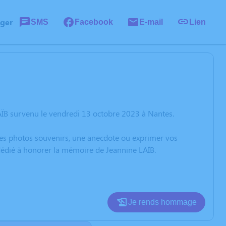
ager
SMS
Facebook
E-mail
Lien
AÏB survenu le vendredi 13 octobre 2023 à Nantes.
 des photos souvenirs, une anecdote ou exprimer vos
 dédié à honorer la mémoire de Jeannine LAÏB.
Je rends hommage