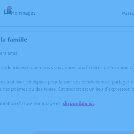
1
Part
Hommages
la famille
hers amis,
rande tristesse que nous vous annonçons le décès de Jeannine L
ns à utiliser cet espace pour laisser vos condoléances, partager
s des poèmes ou des textes. Cet endroit est un lieu d'expression
lantation d’arbre hommage est
disponible ici
.