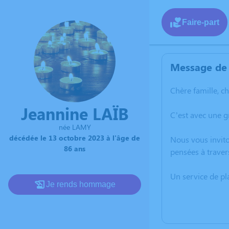
Faire-part
Message de 
Chère famille, c
Jeannine LAÏB
C’est avec une g
née LAMY
décédée le 13 octobre 2023 à l'âge de
Nous vous invito
86 ans
pensées à traver
Un service de p
Je rends hommage