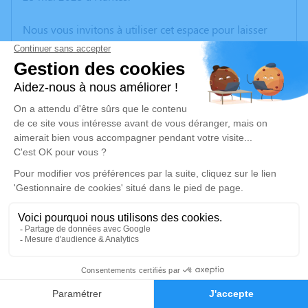
Nous vous invitons à utiliser cet espace pour laisser
vos condoléances, partager des photos souvenirs, une
anecdote ou exprimer vos pensées à travers des
poèmes ou des textes. Cet endroit est un lieu
d'expression dédié à honorer la mémoire de Cécile
BOUYER.
Un service de plantation d’arbre hommage est
disponible ici
.
Je rends hommage
Crémation
jeudi 01 juin 2023 à 12h00
5
Crématorium du Sud Loire de Château-
Faire-part
Hommages
Thébaud