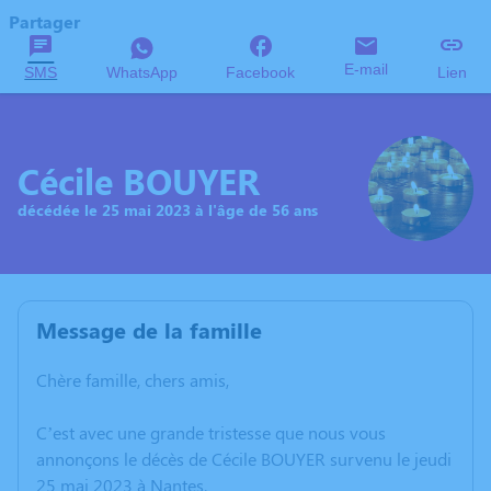
Partager
E-mail
SMS
WhatsApp
Facebook
Lien
Cécile BOUYER
décédée le 25 mai 2023 à l'âge de 56 ans
Message de la famille
Chère famille, chers amis,
C’est avec une grande tristesse que nous vous
annonçons le décès de Cécile BOUYER survenu le jeudi
25 mai 2023 à Nantes.