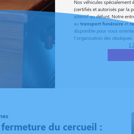
Nos véhicules spécialement é
(certifiés et autorisés par l
attentif au défunt. Notre entr
au
transport funéraire
et
r
disponible pour vous orienter
l’organisation des obsèques.
12
nes
 fermeture du cercueil :