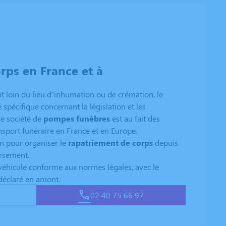
rps en France et à
t loin du lieu d’inhumation ou de crémation, le
 spécifique concernant la législation et les
e société de
pompes funèbres
est au fait des
nsport funéraire en France et en Europe.
n pour organiser le
rapatriement de corps
depuis
ersement.
véhicule conforme aux normes légales, avec le
 déclaré en amont.
02 40 75 66 97