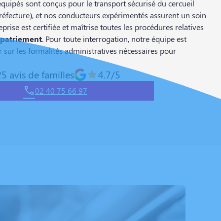
quipés sont conçus pour le transport sécurisé du cercueil
a préfecture), et nos conducteurs expérimentés assurent un soin
eprise est certifiée et maîtrise toutes les procédures relatives
apatriement
. Pour toute interrogation, notre équipe est
 sur les formalités administratives nécessaires pour
5 avis de familles
4.7/5
02 40 75 66 97