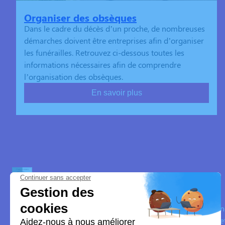
Organiser des obsèques
Dans le cadre du décès d’un proche, de nombreuses
démarches doivent être entreprises afin d’organiser
les funérailles. Retrouvez ci-dessous toutes les
informations nécessaires afin de comprendre
l’organisation des obsèques.
En savoir plus
Marbrerie Funeraire Leclair
Nos équipes vous aident à honorer la mémoire de la personn
son souvenir dans le respect de ses volontés, de ses valeurs 