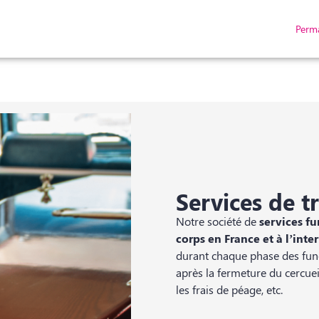
Perm
NERAIRE
LISTE DE DÉCÈS
ESPACES HOMMAGES
CONFIGURATEUR DE M
Services de t
Notre société de
services fu
corps en France et à l’inte
durant chaque phase des funér
après la fermeture du cercueil
les frais de péage, etc.