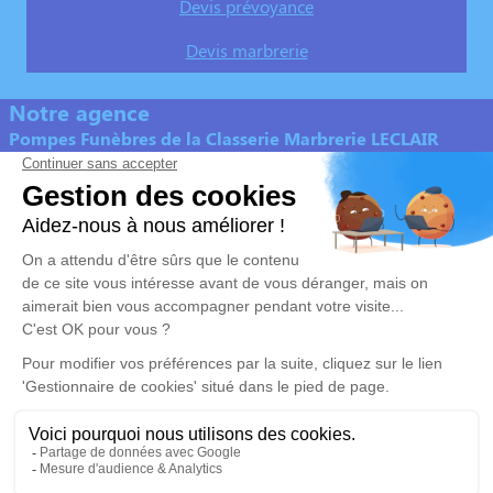
Devis prévoyance
Devis marbrerie
Notre agence
Pompes Funèbres de la Classerie Marbrerie LECLAIR
02 55 60 39 70
leclair.classerie@gmail.com
4, Rue de la Guilloterie – 44400 – Reze
4.7/5 – 125 avis
Nos Services
Liens utiles
Organiser des obsèques
Demande de rendez-vous en
agence
Monuments funéraires
Services aux familles
Nos réseaux sociaux
Mentions légales
Politique de traitement des données personnelles