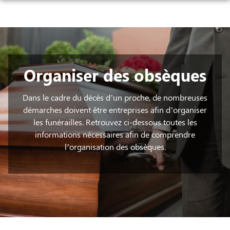
Aller
au
NOS SERVICES
contenu
ARTICLES
ORGANISER DES OBSÈQUES
NOTRE AGENCE
FLEURS
PRÉVOIR SES OBSÈQUES
Organiser des obsèques
NOTRE CHAMBRE FUNERAIRE
ARTICLES FUNÉRAIRES
MONUMENTS FUNÉRAIRES
LISTE DE DÉCÈS
Dans le cadre du décès d’un proche, de nombreuses
démarches doivent être entreprises afin d’organiser
ESPACES HOMMAGES
SERVICES AUX FAMILLES
les funérailles. Retrouvez ci-dessous toutes les
CONFIGURATEUR DE MONUMENT
informations nécessaires afin de comprendre
l’organisation des obsèques.