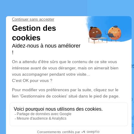
Déroulé de
Du jeudi 20 juin 2024 à 11h30 au mardi 25 juin 2024 à
16h00
Salon Himala
44400 Rezé