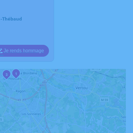
u-Thébaud
Je rends hommage
1
3