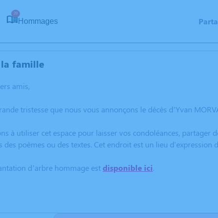
29
Part
Hommages
la famille
hers amis,
grande tristesse que nous vous annonçons le décès d’Yvan MORVA
ns à utiliser cet espace pour laisser vos condoléances, partager
s des poèmes ou des textes. Cet endroit est un lieu d'expressi
lantation d’arbre hommage est
disponible ici
.