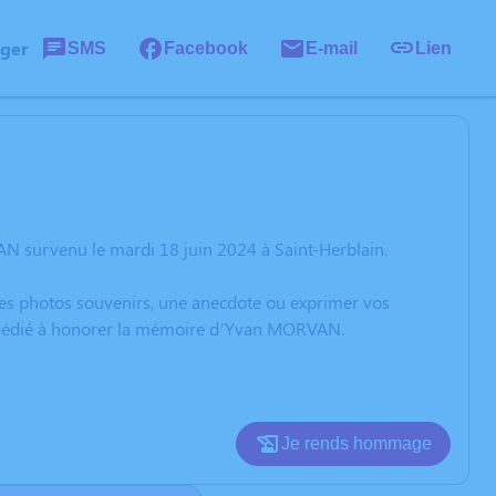
ager
SMS
Facebook
E-mail
Lien
N survenu le mardi 18 juin 2024 à Saint-Herblain.
 des photos souvenirs, une anecdote ou exprimer vos
on dédié à honorer la mémoire d’Yvan MORVAN.
Je rends hommage