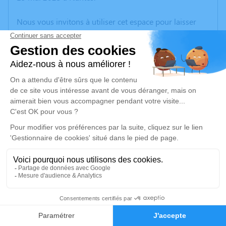
Nous vous invitons à utiliser cet espace pour laisser
vos condoléances, partager des photos souvenirs, une
anecdote ou exprimer vos pensées à travers des
poèmes ou des textes. Cet endroit est un lieu
d'expression dédié à honorer la mémoire de Yannick
VIAUD.
Un service de plantation d’arbre hommage est
disponible ici
.
Je rends hommage
Cérémonie religieuse
vendredi 19 mai 2023 à 14h30
1
Église Saint Paul de Rezé
Faire-part
Hommages
place Salengro