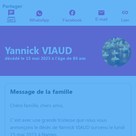
Partager
E-mail
SMS
WhatsApp
Facebook
Lien
Yannick VIAUD
décédé le 15 mai 2023 à l'âge de 84 ans
Message de la famille
Chère famille, chers amis,
C’est avec une grande tristesse que nous vous
annonçons le décès de Yannick VIAUD survenu le lundi
15 mai 2023 à Nantes.