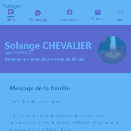
Partager
E-mail
SMS
WhatsApp
Facebook
Lien
Solange CHEVALIER
née COUSSEAU
décédée le 7 août 2024 à l'âge de 89 ans
Message de la famille
Chère famille, chers amis,
C’est avec une grande tristesse que nous vous
annonçons le décès de Solange CHEVALIER survenu le
mercredi 07 août 2024 à Rezé.