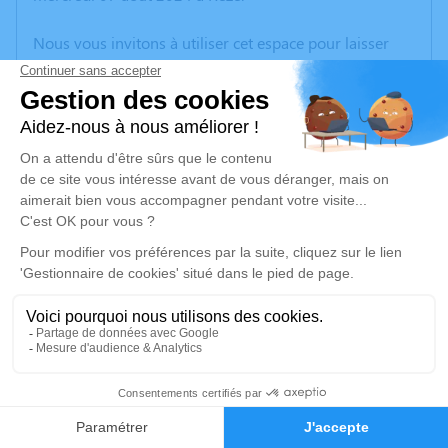
Nous vous invitons à utiliser cet espace pour laisser
vos condoléances, partager des photos souvenirs, une
anecdote ou exprimer vos pensées à travers des
poèmes ou des textes. Cet endroit est un lieu
d'expression dédié à honorer la mémoire de Solange
CHEVALIER.
Un service de plantation d’arbre hommage est
disponible ici
.
Je rends hommage
Cérémonie religieuse
mercredi 14 août 2024 à 11h00
2
Église Saint Vincent de Paul de Rezé
Faire-part
Hommages
10 Rue Ernest Sauvestre