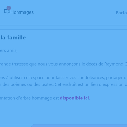
3
Part
Hommages
la famille
hers amis,
grande tristesse que nous vous annonçons le décès de Raymond 
ns à utiliser cet espace pour laisser vos condoléances, partager
s des poèmes ou des textes. Cet endroit est un lieu d'expressi
lantation d’arbre hommage est
disponible ici
.