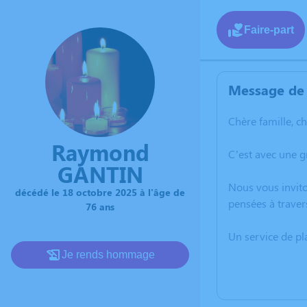
Faire-part
Message de 
Chère famille, c
Raymond
C’est avec une 
GANTIN
Nous vous invito
décédé le 18 octobre 2025 à l'âge de
pensées à traver
76 ans
Un service de p
Je rends hommage