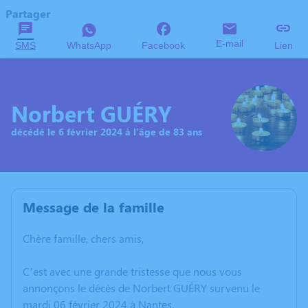
Partager
E-mail
SMS
WhatsApp
Facebook
Lien
Norbert GUÉRY
décédé le 6 février 2024 à l'âge de 83 ans
Message de la famille
Chère famille, chers amis,
C’est avec une grande tristesse que nous vous
annonçons le décès de Norbert GUÉRY survenu le
mardi 06 février 2024 à Nantes.