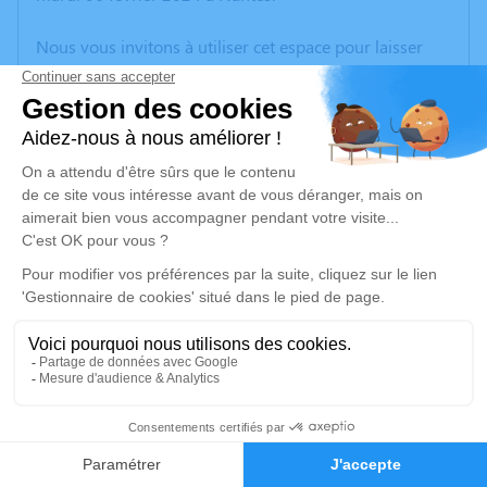
Nous vous invitons à utiliser cet espace pour laisser
vos condoléances, partager des photos souvenirs, une
anecdote ou exprimer vos pensées à travers des
poèmes ou des textes. Cet endroit est un lieu
d'expression dédié à honorer la mémoire de Norbert
GUÉRY.
Un service de plantation d’arbre hommage est
disponible ici
.
Je rends hommage
Cérémonie religieuse
mercredi 14 février 2024 à 10h30
4
Église Saint Paul de Rezé
Faire-part
Hommages
place Salengro