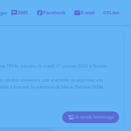
ager
SMS
Facebook
E-mail
Lien
èse TRÉAL survenu le mardi 27 janvier 2026 à Nantes.
 des photos souvenirs, une anecdote ou exprimer vos
n dédié à honorer la mémoire de Marie Thérèse TRÉAL.
Je rends hommage