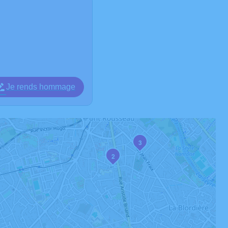
Je rends hommage
3
2