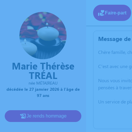
Faire-part
Message de 
Chère famille, c
Marie Thérèse
C’est avec une g
TRÉAL
Nous vous invito
née MÉTAIREAU
pensées à traver
décédée le 27 janvier 2026 à l'âge de
97 ans
Un service de p
Je rends hommage