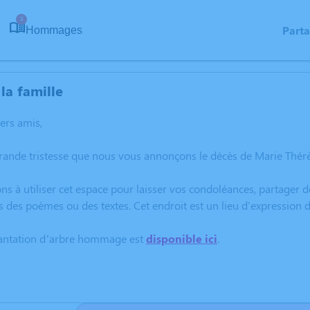
3
Part
Hommages
la famille
hers amis,
rande tristesse que nous vous annonçons le décès de Marie Thér
ns à utiliser cet espace pour laisser vos condoléances, partager
s des poèmes ou des textes. Cet endroit est un lieu d'expressio
lantation d’arbre hommage est
disponible ici
.