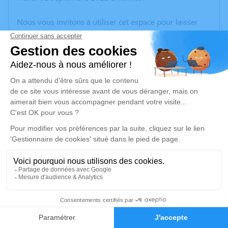
Nous vous invitons à utiliser cet espace pour laisser
vos condoléances, partager des photos souvenirs, une
anecdote ou exprimer vos pensées à travers des
poèmes ou des textes. Cet endroit est un lieu
d'expression dédié à honorer la mémoire de Marcel
BROCHARD.
Un service de plantation d’arbre hommage est
disponible ici
.
Je rends hommage
Cérémonie religieuse
vendredi 05 septembre 2025 à 15h00
4
Chapelle Saint André de Rezé
Faire-part
Hommages
28 rue Claude Debussy