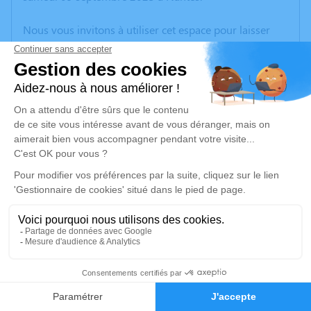
Nous vous invitons à utiliser cet espace pour laisser
vos condoléances, partager des photos souvenirs, une
anecdote ou exprimer vos pensées à travers des
poèmes ou des textes. Cet endroit est un lieu
d'expression dédié à honorer la mémoire de Joseph
COUILLAUD.
Un service de plantation d’arbre hommage est
disponible ici
.
Je rends hommage
Cérémonie civile
vendredi 15 septembre 2023 à 16h45
2
Crématorium du Sud Loire de Château-
Faire-part
Hommages
Thébaud