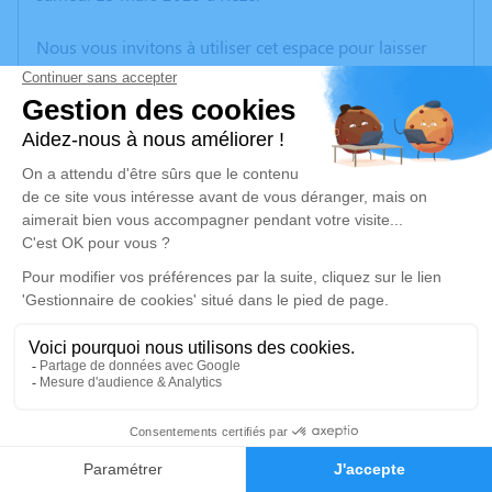
Nous vous invitons à utiliser cet espace pour laisser
vos condoléances, partager des photos souvenirs, une
anecdote ou exprimer vos pensées à travers des
poèmes ou des textes. Cet endroit est un lieu
d'expression dédié à honorer la mémoire de Jean
SACQUIN.
Un service de plantation d’arbre hommage est
disponible ici
.
Je rends hommage
Cérémonie religieuse
jeudi 20 mars 2025 à 10h30
9
Chapelle Saint André de Rezé
Faire-part
Hommages
28 rue Claude Debussy