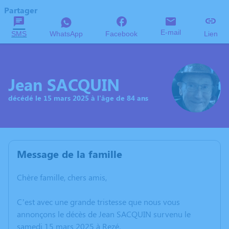
Partager
E-mail
SMS
WhatsApp
Facebook
Lien
Jean SACQUIN
décédé le 15 mars 2025 à l'âge de 84 ans
Message de la famille
Chère famille, chers amis,
C’est avec une grande tristesse que nous vous
annonçons le décès de Jean SACQUIN survenu le
samedi 15 mars 2025 à Rezé.