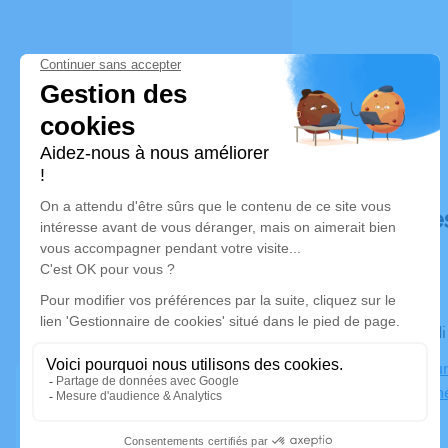
Déroulé de
Le mercred
Crématorium
Château-Th