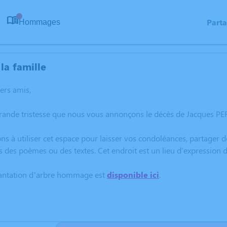
Part
Hommages
0
la famille
hers amis,
grande tristesse que nous vous annonçons le décès de Jacques PE
ns à utiliser cet espace pour laisser vos condoléances, partager
s des poèmes ou des textes. Cet endroit est un lieu d'expressio
lantation d’arbre hommage est
disponible ici
.