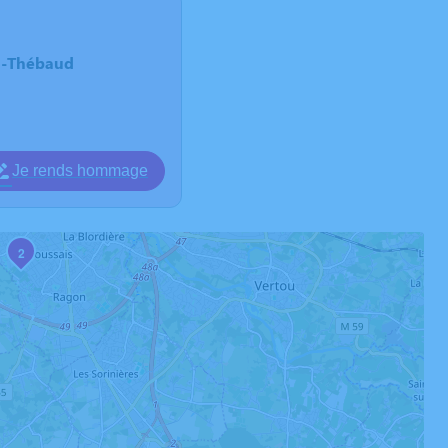
u-Thébaud
Je rends hommage
2