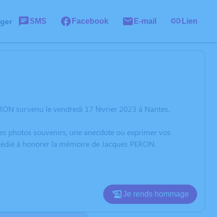
ager
SMS
Facebook
E-mail
Lien
RON survenu le vendredi 17 février 2023 à Nantes.
 des photos souvenirs, une anecdote ou exprimer vos
n dédié à honorer la mémoire de Jacques PERON.
Je rends hommage