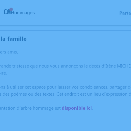
Part
Hommages
0
la famille
hers amis,
grande tristesse que nous vous annonçons le décès d’Irène MICHE
ire.
ns à utiliser cet espace pour laisser vos condoléances, partager
s des poèmes ou des textes. Cet endroit est un lieu d'expressio
lantation d’arbre hommage est
disponible ici
.