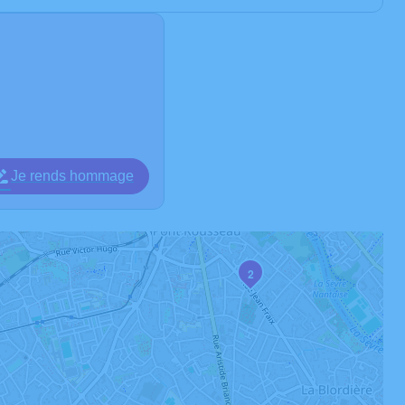
Je rends hommage
2