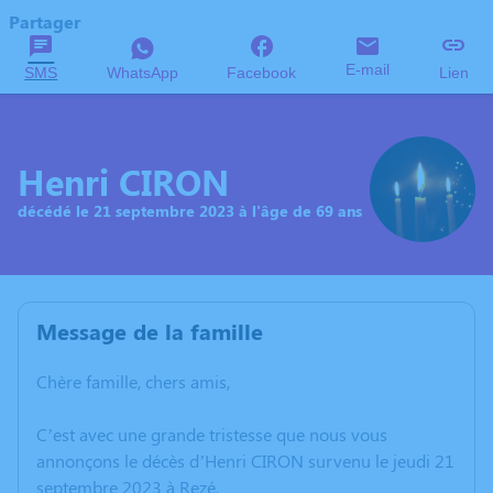
Partager
E-mail
SMS
WhatsApp
Facebook
Lien
Henri CIRON
décédé le 21 septembre 2023 à l'âge de 69 ans
Message de la famille
Chère famille, chers amis,
C’est avec une grande tristesse que nous vous
annonçons le décès d’Henri CIRON survenu le jeudi 21
septembre 2023 à Rezé.