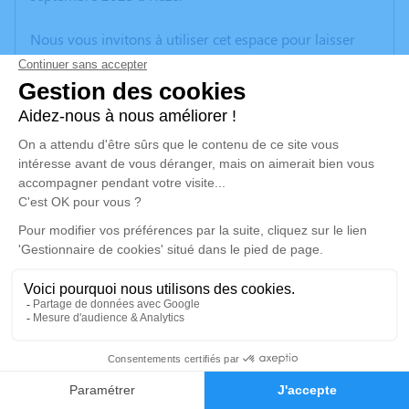
Nous vous invitons à utiliser cet espace pour laisser
vos condoléances, partager des photos souvenirs, une
anecdote ou exprimer vos pensées à travers des
poèmes ou des textes. Cet endroit est un lieu
d'expression dédié à honorer la mémoire d’Henri
CIRON.
Un service de plantation d’arbre hommage est
disponible ici
.
Je rends hommage
Cérémonie religieuse
jeudi 28 septembre 2023 à 10h30
2
Église Saint Vincent de Paul de Rezé
Faire-part
Hommages
10 Rue Ernest Sauvestre