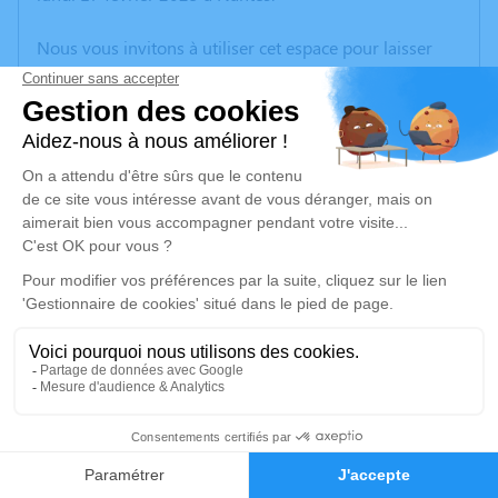
Nous vous invitons à utiliser cet espace pour laisser
vos condoléances, partager des photos souvenirs, une
anecdote ou exprimer vos pensées à travers des
poèmes ou des textes. Cet endroit est un lieu
d'expression dédié à honorer la mémoire de Georges
BICHON.
Un service de plantation d’arbre hommage est
disponible ici
.
Je rends hommage
Cérémonie religieuse
samedi 22 février 2025 à 09h30
1
Église Saint Paul de Rezé
Faire-part
Hommages
place Salengro