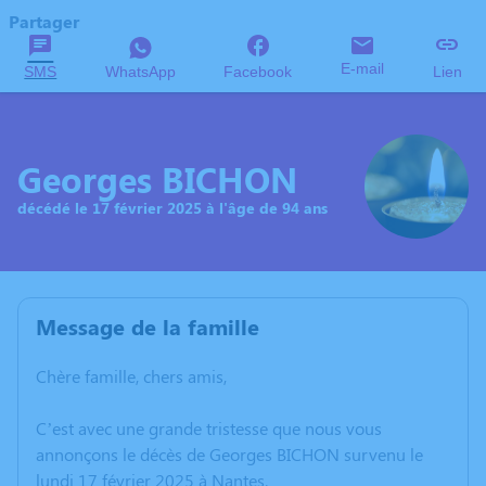
Partager
E-mail
SMS
WhatsApp
Facebook
Lien
Georges BICHON
décédé le 17 février 2025 à l'âge de 94 ans
Message de la famille
Chère famille, chers amis,
C’est avec une grande tristesse que nous vous
annonçons le décès de Georges BICHON survenu le
lundi 17 février 2025 à Nantes.