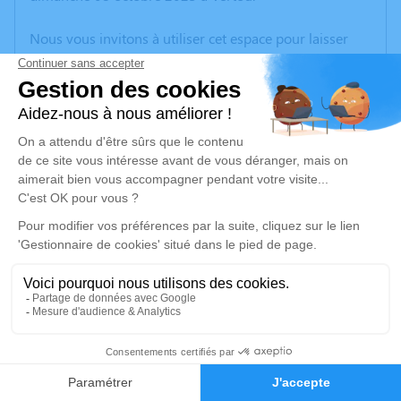
Nous vous invitons à utiliser cet espace pour laisser
vos condoléances, partager des photos souvenirs, une
anecdote ou exprimer vos pensées à travers des
poèmes ou des textes. Cet endroit est un lieu
d'expression dédié à honorer la mémoire de
Christophe CATIN.
Un service de plantation d’arbre hommage est
disponible ici
.
Je rends hommage
Cérémonie civile
lundi 16 octobre 2023 à 11h30
3
Crématorium du Sud Loire de Château-
Faire-part
Hommages
Thébaud