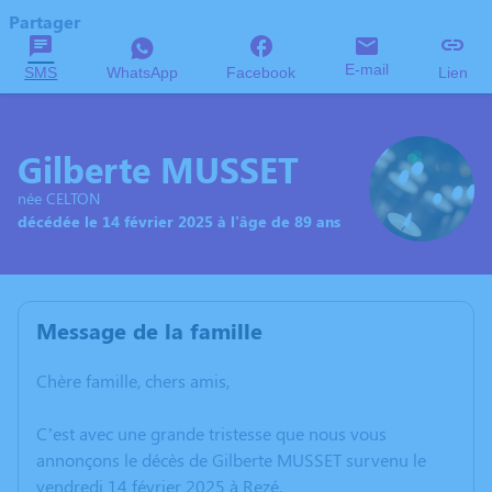
Partager
E-mail
SMS
WhatsApp
Facebook
Lien
Gilberte MUSSET
née CELTON
décédée le 14 février 2025 à l'âge de 89 ans
Message de la famille
Chère famille, chers amis,
C’est avec une grande tristesse que nous vous
annonçons le décès de Gilberte MUSSET survenu le
vendredi 14 février 2025 à Rezé.