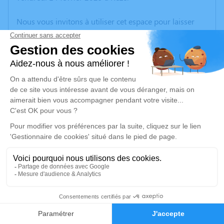
Nous vous invitons à utiliser cet espace pour laisser
vos condoléances, partager des photos souvenirs, une
anecdote ou exprimer vos pensées à travers des
poèmes ou des textes. Cet endroit est un lieu
d'expression dédié à honorer la mémoire de Gilberte
MUSSET.
Un service de plantation d’arbre hommage est
disponible ici
.
Je rends hommage
Crémation
jeudi 20 février 2025 à 14h00
1
Crématorium du Sud Loire de Château-
Faire-part
Hommages
Thébaud