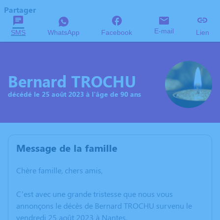
Partager
E-mail
SMS
WhatsApp
Facebook
Lien
Bernard TROCHU
décédé le 25 août 2023 à l'âge de 90 ans
Message de la famille
Chère famille, chers amis,
C’est avec une grande tristesse que nous vous
annonçons le décès de Bernard TROCHU survenu le
vendredi 25 août 2023 à Nantes.